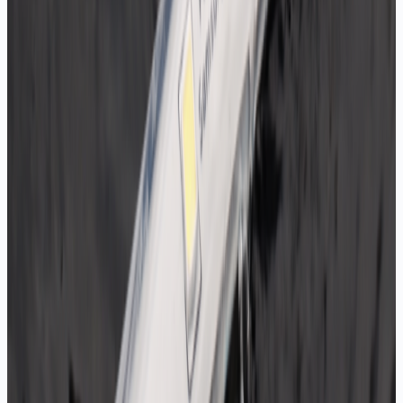
IP68 Dış Mekan Şerit LED
12V, IP68, tam suya dayanıklı
Teklif Al
ÖZELLIKLER
Samsung ve ECO çip seçenekleri
60, 120 ve 240 LED/mt yoğunluklar
IP20 (iç), IP54/IP65/IP68 (dış mekan)