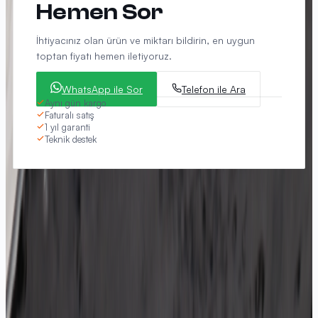
Hemen Sor
İhtiyacınız olan ürün ve miktarı bildirin, en uygun
toptan fiyatı hemen iletiyoruz.
WhatsApp ile Sor
Telefon ile Ara
Aynı gün kargo
Faturalı satış
1 yıl garanti
Teknik destek
DIĞER KATEGORILER
LED Modül
Light Box LED
COB LED Şerit
Neon LED
LED Trafo / Adaptör
Point LED
Kesit Aydınlatma LED
Power LED
Zemin Aydınlatma LED
Pergola LED
LED Kontrol Üniteleri
Reklam Araçları
Yardımcı Ürünler