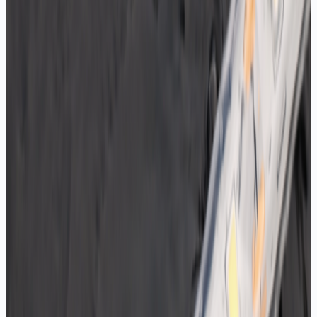
IP20 Pixel Şerit LED
12V, IP20, adreslenebilir pixel
Teklif Al
IP20 Magic Pixel Şerit LED
12V, IP20, dijital animasyon efektleri
Teklif Al
IP20 S-Type Şerit LED