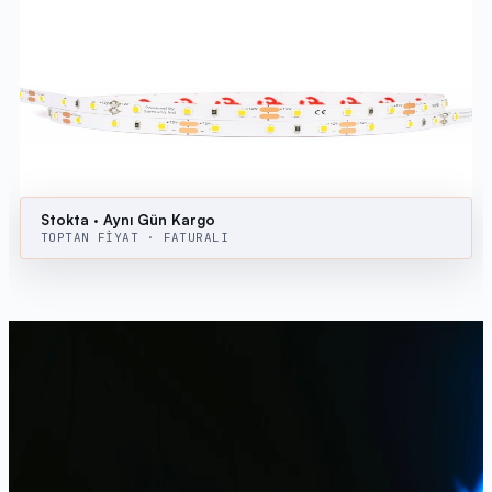
LED Şerit
İç/Dış Mekan ve RGB Serileri
LED ŞERIT
LED BANT
LED ŞERIT TOPTAN
Fiyat Teklifi Al
Stokta · Aynı Gün Kargo
TOPTAN FİYAT · FATURALI
SAHADA
Uygulamada
LED Şerit
Bu ürünlerin sahada nasıl kullanıldığına dair örnek
uygulamalar.