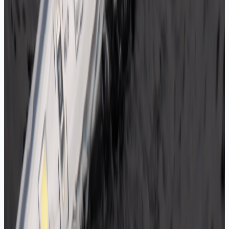
Çip tipine göre değişir: 2835 şeritler genelde 6-
12W/m, 5050 şeritler 10-14W/m aralığındadır. Trafo
seçerken şeridin metre başına gücünü toplam
metreyle çarpıp %20 pay eklemeniz gerekir.
12V mu 24V LED şerit mi tercih etmeliyim?
Kısa mesafelerde (5 metreye kadar) 12V yeterlidir.
Uzun hatlarda 24V şeritler voltaj düşümünü azaltır,
ışık sonlara doğru solmaz. Tabela ve kutu harf
işlerinde 12V, lineer aydınlatma ve uzun cephelerde
24V öneririz.
Dış mekanda hangi LED şerit kullanılmalı?
Dış mekan için IP65 ve üzeri silikonlu/su geçirmez
şeritler şarttır. Tabela içi gibi yarı korumalı alanlarda