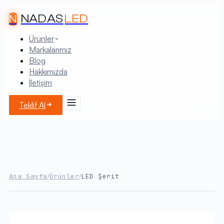
NADAS
LED
N
Ürünler
Markalarımız
Blog
Hakkımızda
İletişim
Teklif Al
Ana Sayfa
Ürünler
LED Şerit
/
/
Tüm Ürünler