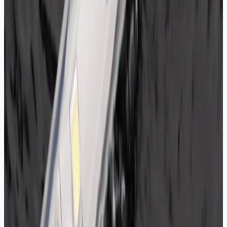
RGB, RGB Plus ve adreslenebilir Pixel / Magic
Pixel
S-Type zikzak — kavisli yüzeyler ve kutu harf için
Drop silikon ve tüp kaplı dış mekan modelleri
Makaradan metre satış
SIK SORULAN SORULAR
LED şerit metrede kaç watt harcar?