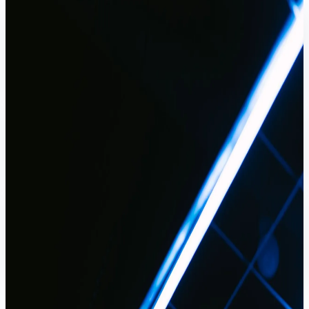
Gizli ışık (cove) aydınlatma
Lineer tavan aydınlatması
Dekoratif şerit aydınlatma
Görseller temsilîdir.