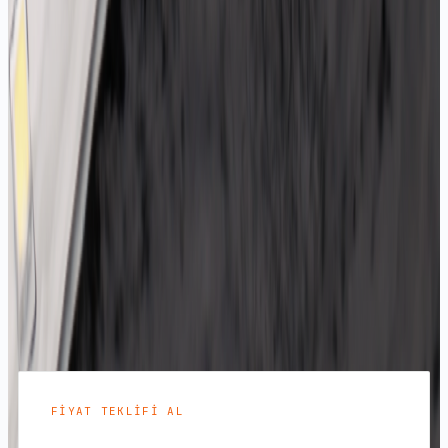
bir (yaklaşık 10 cm) gelir. Kesim çizgisinin dışından
kesmek o segmenti çalışmaz hale getirir.
IP20, IP65 ve IP68 LED şerit arasındaki
fark nedir?
IP20 korumasız çıplak şerittir, yalnızca iç mekânda
kullanılır. IP65 üzeri silikon kaplıdır; yağmura ve
toza dayanır, dış cephe ve tabela içi için uygundur.
IP68 tamamen silikon dolguludur ve sürekli su
altında kalabilir; havuz ve zemin uygulamalarında
kullanılır.
FIYAT TEKLIFI AL