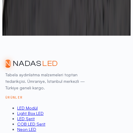
NADAS
LED
N
Tabela aydınlatma malzemeleri toptan
tedarikçisi. Ümraniye, İstanbul merkezli —
Türkiye geneli kargo.
ÜRÜNLER
LED Modül
Light Box LED
LED Şerit
COB LED Şerit
Neon LED