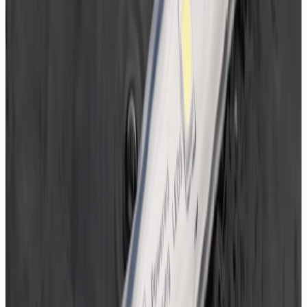
Teklif Al
IP54 S-Type Şerit LED
12V, IP54, zikzak, yarı dış mekan
Teklif Al
IP65 8mm Dış Mekan Drop Silikon Şerit LED
12V, IP65, drop silikon, su geçirmez
Teklif Al