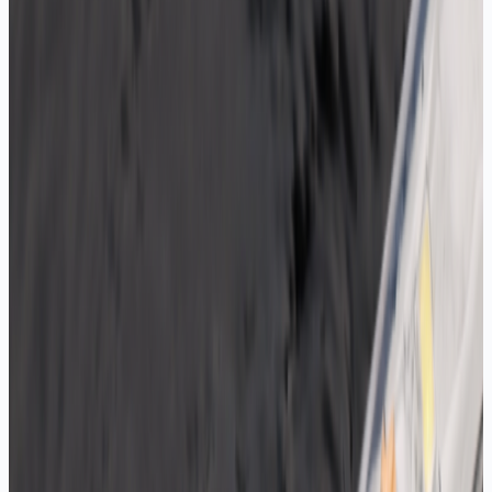
IP20 RGB Şerit LED
12V, IP20, tam renk, kontrolör uyumlu
Teklif Al
IP20 RGB Plus Şerit LED
12V, IP20, RGB+W, zengin renk
Teklif Al