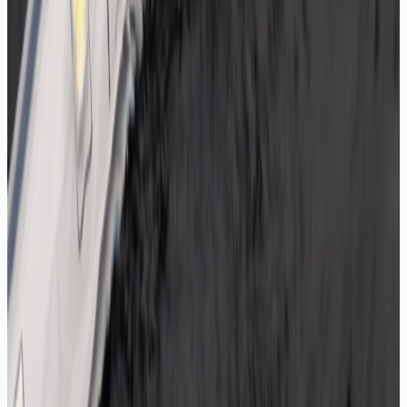
IP54, doğrudan yağmur alan yerlerde IP67-IP68
öneririz.
LED şerit tek hattan kaç metre çekilebilir?
12V şeritte tek besleme ile en fazla 5 metre, 24V
şeritte 10 metre çekilir. Daha uzun mesafede hattın
sonunda gözle görülür parlaklık kaybı olur.
Zorunluysa şeridi iki ucundan da besleyin veya her
5 metrede bir trafodan yeni hat çekin.
LED şerit nereden kesilir?
Şerit üzerindeki makas simgeli bakır pedlerden
kesilir. 12V şeritlerde bu noktalar genellikle 3
LED'de bir (yaklaşık 5 cm), 24V şeritlerde 6 LED'de