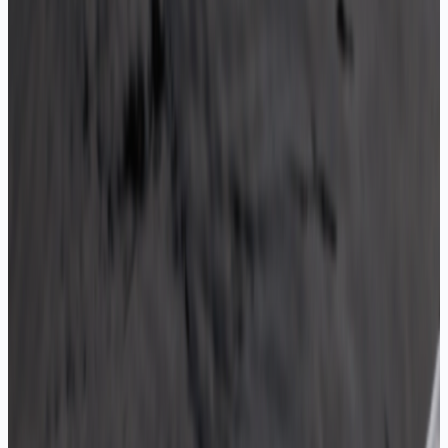
12V, IP20, standart 8mm şerit
Teklif Al
IP20 8mm Samsung İç Mekan Şerit LED
12V, IP20, Samsung çip, yüksek CRI
Teklif Al
IP20 8mm ECO 4040 60 LED/mt
12V, IP20, 4040 çip, 60 LED/mt