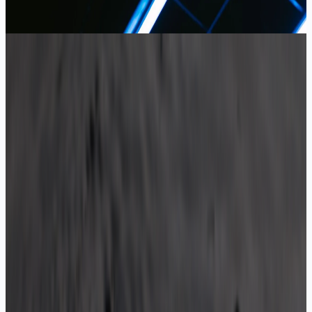
ÜRÜNLER
IP20 5mm İç Mekan Şerit LED
12V, IP20, ince 5mm, dar kanal
Teklif Al
IP20 8mm İç Mekan Şerit LED