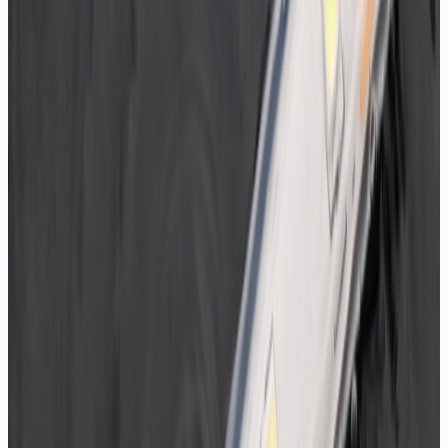
12V, IP20, zikzak, kavisli yüzeyler
Teklif Al
IP20 Zikzak Şerit LED
12V, IP20, bükülebilir zikzak form
Teklif Al
IP54 8mm Nano Samsung Şerit LED
12V, IP54, nano kaplama, Samsung çip